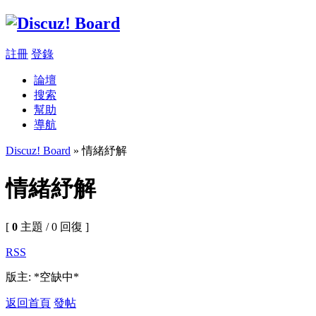
註冊
登錄
論壇
搜索
幫助
導航
Discuz! Board
» 情緒紓解
情緒紓解
[
0
主題 / 0 回復 ]
RSS
版主: *空缺中*
返回首頁
發帖