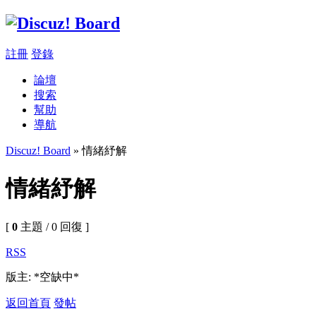
註冊
登錄
論壇
搜索
幫助
導航
Discuz! Board
» 情緒紓解
情緒紓解
[
0
主題 / 0 回復 ]
RSS
版主: *空缺中*
返回首頁
發帖