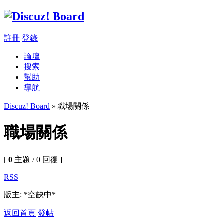
註冊
登錄
論壇
搜索
幫助
導航
Discuz! Board
» 職場關係
職場關係
[
0
主題 / 0 回復 ]
RSS
版主: *空缺中*
返回首頁
發帖