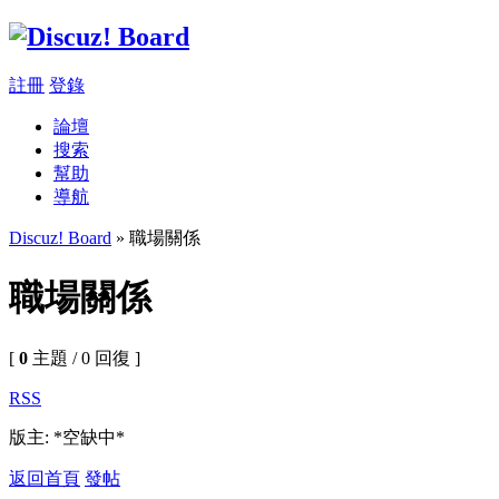
註冊
登錄
論壇
搜索
幫助
導航
Discuz! Board
» 職場關係
職場關係
[
0
主題 / 0 回復 ]
RSS
版主: *空缺中*
返回首頁
發帖