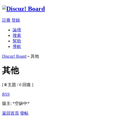
註冊
登錄
論壇
搜索
幫助
導航
Discuz! Board
» 其他
其他
[
0
主題 / 0 回復 ]
RSS
版主: *空缺中*
返回首頁
發帖