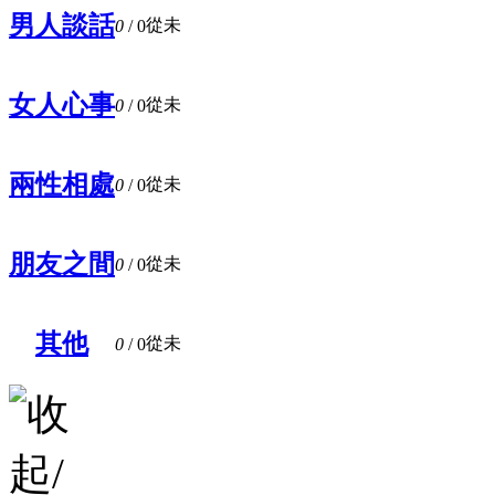
男人談話
從未
0
/ 0
女人心事
從未
0
/ 0
兩性相處
從未
0
/ 0
朋友之間
從未
0
/ 0
其他
從未
0
/ 0