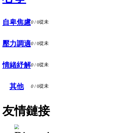
自卑焦慮
從未
0
/ 0
壓力調適
從未
0
/ 0
情緒紓解
從未
0
/ 0
其他
從未
0
/ 0
友情鏈接