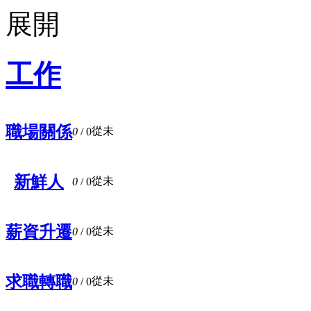
工作
職場關係
從未
0
/ 0
新鮮人
從未
0
/ 0
薪資升遷
從未
0
/ 0
求職轉職
從未
0
/ 0