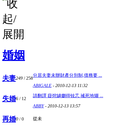
婚姻
分居夫妻未辦財產分別制,債務要 ...
夫妻
249
/ 258
ABIGALE
- 2010-12-13 11:32
請翻譯 薿烢罅嬼得钕忎 祴死地矲 ...
失婚
6
/ 12
ABBY
- 2010-12-13 13:57
再婚
從未
0
/ 0